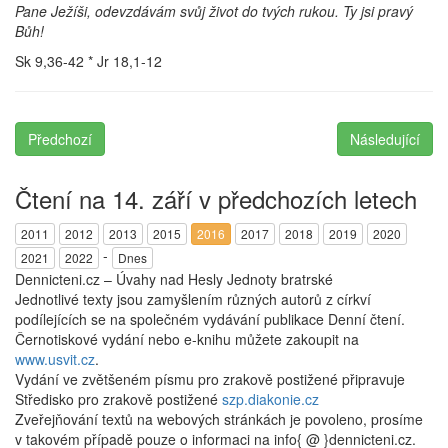
Pane Ježíši, odevzdávám svůj život do tvých rukou. Ty jsi pravý
Bůh!
Sk 9,36-42 * Jr 18,1-12
Předchozí
Následující
Čtení na 14. září v předchozích letech
2011
2012
2013
2015
2016
2017
2018
2019
2020
-
2021
2022
Dnes
Dennicteni.cz – Úvahy nad Hesly Jednoty bratrské
Jednotlivé texty jsou zamyšlením různých autorů z církví
podílejících se na společném vydávání publikace Denní čtení.
Černotiskové vydání nebo e-knihu můžete zakoupit na
www.usvit.cz
.
Vydání ve zvětšeném písmu pro zrakově postižené připravuje
Středisko pro zrakově postižené
szp.diakonie.cz
Zveřejňování textů na webových stránkách je povoleno, prosíme
v takovém případě pouze o informaci na info{ @ }dennicteni.cz.