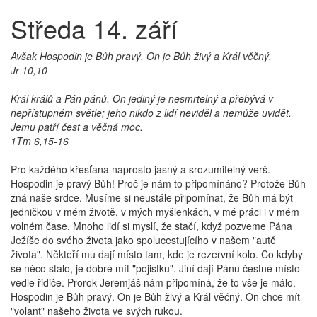
Středa 14. září
Avšak Hospodin je Bůh pravý. On je Bůh živý a Král věčný.
Jr 10,10
Král králů a Pán pánů. On jediný je nesmrtelný a přebývá v
nepřístupném světle; jeho nikdo z lidí neviděl a nemůže uvidět.
Jemu patří čest a věčná moc.
1Tm 6,15-16
Pro každého křesťana naprosto jasný a srozumitelný verš.
Hospodin je pravý Bůh! Proč je nám to připomínáno? Protože Bůh
zná naše srdce. Musíme si neustále připomínat, že Bůh má být
jedničkou v mém životě, v mých myšlenkách, v mé práci i v mém
volném čase. Mnoho lidí si myslí, že stačí, když pozveme Pána
Ježíše do svého života jako spolucestujícího v našem "autě
života". Někteří mu dají místo tam, kde je rezervní kolo. Co kdyby
se něco stalo, je dobré mít "pojistku". Jiní dají Pánu čestné místo
vedle řidiče. Prorok Jeremjáš nám připomíná, že to vše je málo.
Hospodin je Bůh pravý. On je Bůh živý a Král věčný. On chce mít
"volant" našeho života ve svých rukou.