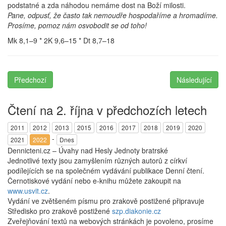
podstatné a zda náhodou nemáme dost na Boží milosti.
Pane, odpusť, že často tak nemoudře hospodaříme a hromadíme.
Prosíme, pomoz nám osvobodit se od toho!
Mk 8,1–9 * 2K 9,6–15 * Dt 8,7–18
Předchozí
Následující
Čtení na 2. října v předchozích letech
2011
2012
2013
2015
2016
2017
2018
2019
2020
-
2021
2022
Dnes
Dennicteni.cz – Úvahy nad Hesly Jednoty bratrské
Jednotlivé texty jsou zamyšlením různých autorů z církví
podílejících se na společném vydávání publikace Denní čtení.
Černotiskové vydání nebo e-knihu můžete zakoupit na
www.usvit.cz
.
Vydání ve zvětšeném písmu pro zrakově postižené připravuje
Středisko pro zrakově postižené
szp.diakonie.cz
Zveřejňování textů na webových stránkách je povoleno, prosíme