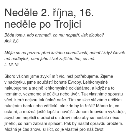
Neděle 2. října, 16.
neděle po Trojici
Běda tomu, kdo hromadí, co mu nepatří. Jak dlouho?
Abk 2,6
Mějte se na pozoru před každou chamtivostí, neboť i když člověk
má nadbytek, není jeho život zajištěn tím, co má.
L 12,15
Skoro všichni jsme zvyklí mít víc, než potřebujeme. Žijeme
v nadbytku, jsme součástí bohaté Evropy. Lehkomyslně
nakupujeme a stejně lehkomyslně odkládáme, a když na to
nemáme, vezmeme si půjčku nebo úvěr. Tak vlastníme spoustu
věcí, které nejsou tak úplně naše. Tím se sice stáváme určitým
rukojmím bank nebo věřitelů, ale kdo by to řešil? Máme to, co
ostatní, a možná ještě lepší a novější. Jenom to ovšem vyžaduje,
abychom nepřišli o práci či o zdraví nebo aby se nestalo něco
jiného, co nám zabrání splácet. Pak by nastal opravdu problém.
Možná je čas znovu si říct, co je vlastně pro náš život